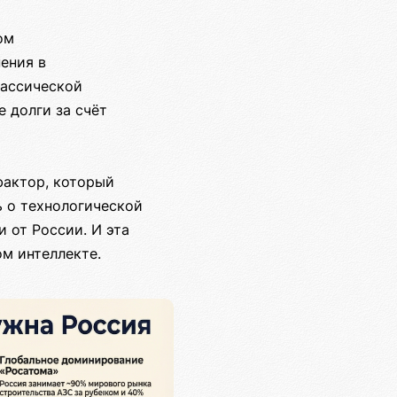
ом
ения в
лассической
 долги за счёт
фактор, который
 о технологической
 от России. И эта
м интеллекте.