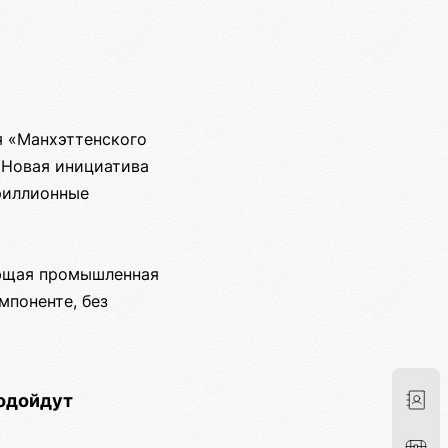
я «Манхэттенского
 Новая инициатива
триллионные
ающая промышленная
мпоненте, без
подойдут