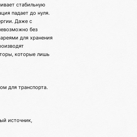
ечивает стабильную
ация падает до нуля.
ргии. Даже с
невозможно без
тареями для хранения
производят
яторы, которые лишь
ом для транспорта.
ный источник,