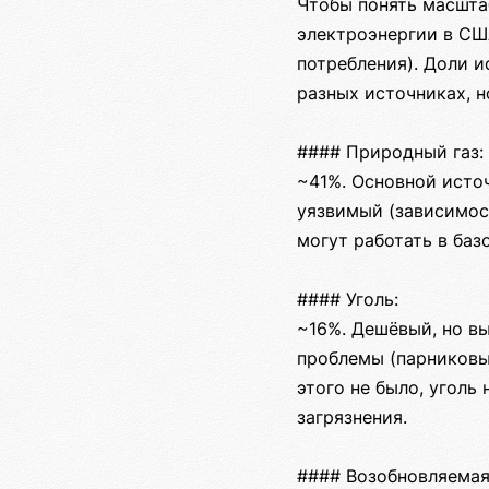
Чтобы понять масшта
электроэнергии в СШ
потребления). Доли 
разных источниках, н
#### Природный газ:
~41%. Основной исто
уязвимый (зависимост
могут работать в ба
#### Уголь:
~16%. Дешёвый, но в
проблемы (парниковые
этого не было, уголь
загрязнения.
#### Возобновляемая 