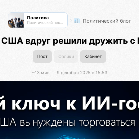
Политиса
Политический блог
Политический нексус
 США вдруг решили дружить с 
Пост
Солики
Кабинет
~13 мин.
9 декабря 2025 в 15:53