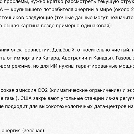
б проблемы, нужно кратко рассмотреть текущую стру
А — крупнейшего потребителя энергии в мире (около 2
источников следующие (точные данные могут незначите
о общая картина везде примерно одинаковая):
чник электроэнергии. Дешёвый, относительно чистый, 
ь от импорта из Катара, Австралии и Канады). Газовы
зовом режиме, но для ИИ нужны гарантированные мощно
ысокая эмиссия CO2 (климатические ограничения) и эк
 газы). США закрывают угольные станции из-за регул
 не подходит для высокотехнологичных дата-центров из
энергия (зелёная):