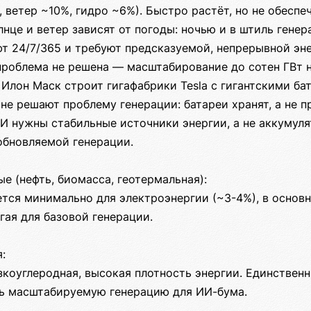
 ветер ~10%, гидро ~6%). Быстро растёт, но не обесп
лнце и ветер зависят от погоды: ночью и в штиль генер
т 24/7/365 и требуют предсказуемой, непрерывной эне
проблема не решена — масштабирование до сотен ГВт 
 Илон Маск строит гигафабрики Tesla с гигантскими ба
 не решают проблему генерации: батареи хранят, а не 
ИИ нужны стабильные источники энергии, а не аккумул
обновляемой генерации.
е (нефть, биомасса, геотермальная):
тся минимально для электроэнергии (~3-4%), в основн
ая для базовой генерации.
:
зкоуглеродная, высокая плотность энергии. Единствен
ь масштабируемую генерацию для ИИ-бума.