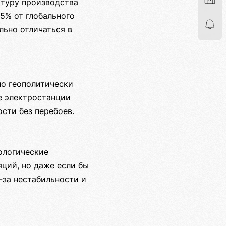
ктуру производства
5% от глобального
льно отличаться в
но геополитически
е электростанции
сти без перебоев.
ологические
яций, но даже если бы
-за нестабильности и