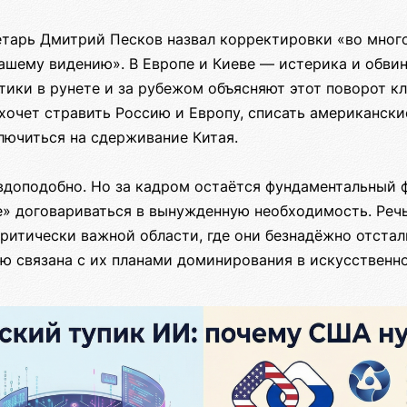
етарь Дмитрий Песков назвал корректировки «во мног
шему видению». В Европе и Киеве — истерика и обвин
тики в рунете и за рубежом объясняют этот поворот к
хочет стравить Россию и Европу, списать американские
лючиться на сдерживание Китая.
авдоподобно. Но за кадром остаётся фундаментальный 
» договариваться в вынужденную необходимость. Речь
итически важной области, где они безнадёжно отстали
ю связана с их планами доминирования в искусственно