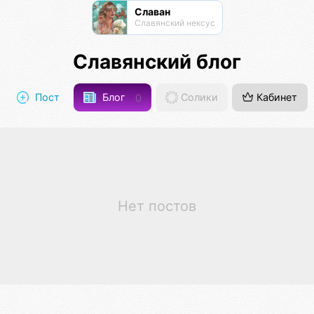
Славан
Славянский нексус
Славянский блог
Пост
Блог
0
Солики
Кабинет
Нет постов