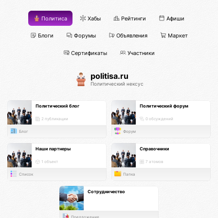
Политиса
Хабы
Рейтинги
Афиши
Блоги
Форумы
Объявления
Маркет
Сертификаты
Участники
politisa.ru
Политический нексус
Политический блог
Политический форум
2 публикации
0 обсуждений
Блог
Форум
Наши партнеры
Справочники
1 объект
7 атомов
Список
Папка
Сотрудничество
Предложение