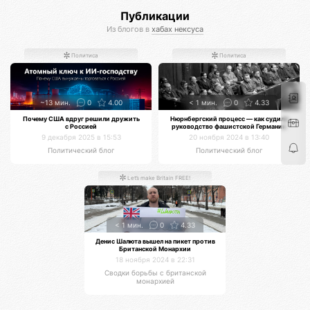
Публикации
Из блогов в
хабах нексуса
Политиса
Политиса
~13 мин.
0
4.00
< 1 мин.
0
4.33
Почему США вдруг решили дружить
Нюрнбергский процесс — как судили
с Россией
руководство фашистской Германии
9 декабря 2025 в 15:53
20 ноября 2024 в 13:40
Политический блог
Политический блог
Let’s make Britain FREE!
< 1 мин.
0
4.33
Денис Шалюта вышел на пикет против
Британской Монархии
18 ноября 2024 в 22:31
Сводки борьбы с британской
монархией