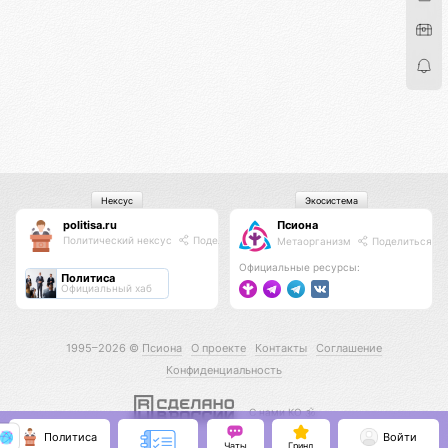
Нексус
Экосистема
politisa.ru
Псиона
Политический нексус
Поделиться
Метаорганизм
Поделиться
Официальные ресурсы:
Политиса
Официальный хаб
1995–2026 ©
Псиона
О проекте
Контакты
Соглашение
Конфиденциальность
С нами КО 🕉️
Политиса
Войти
Чаты
Гринд