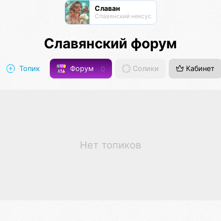
Славан
Славянский нексус
Славянский форум
Топик
Форум
0
Солики
Кабинет
Нет топиков