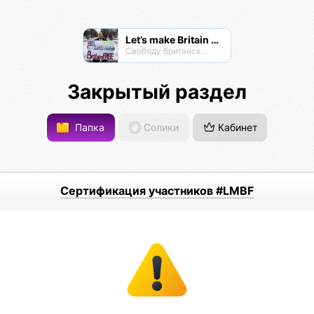
Let’s make Britain FREE!
Свободу британскому народу! #letsmakebritainfree #lmbf
Закрытый раздел
Папка
Солики
Кабинет
Сертификация участников #LMBF