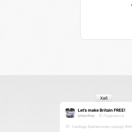
Хаб
Let’s make Britain FREE!
britainfree
Поделиться
Свободу британскому народу! #letsmakebritainfree