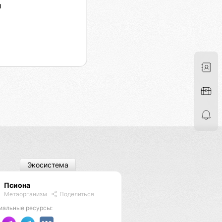
я
Экосистема
Псиона
Метаорганизм
Поделиться
иальные ресурсы: