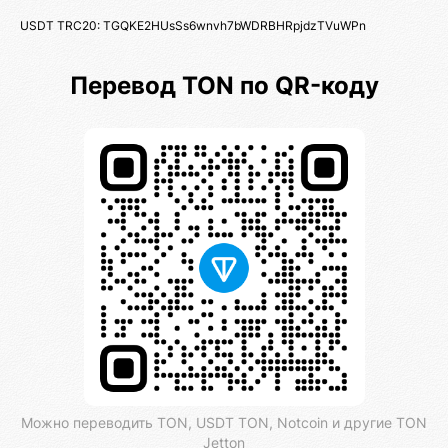
USDT TRC20: TGQKE2HUsSs6wnvh7bWDRBHRpjdzTVuWPn
Перевод TON по QR-коду
Можно переводить TON, USDT TON, Notcoin и другие TON
Jetton