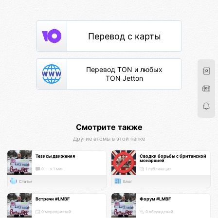
Перевод с карты
Перевод TON и любых
TON Jetton
Смотрите также
Другие атомы в этой папке
Тезисы движения
Сводки борьбы с британской
монархией
0
< 1 мин.
1 публикация
Статья
Блог
Встречи #LMBF
Форум #LMBF
0 мероприятий
0 обсуждений