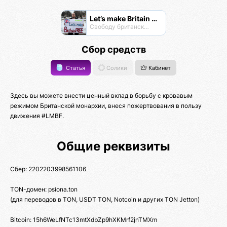
Let’s make Britain FREE!
Свободу британскому народу! #letsmakebritainfree #lmbf
Сбор средств
Статья
Солики
Кабинет
Здесь вы можете внести ценный вклад в борьбу с кровавым
режимом Британской монархии, внеся пожертвования в пользу
движения #LMBF.
Общие реквизиты
Сбер: 2202203998561106
TON-домен: psiona.ton
(для переводов в TON, USDT TON, Notcoin и других TON Jetton)
Bitcoin: 15h6WeLfNTc13mtXdbZp9hXKMrf2jnTMXm