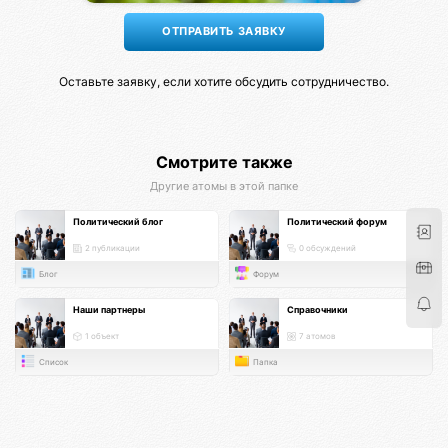
Оставьте заявку, если хотите обсудить сотрудничество.
Смотрите также
Другие атомы в этой папке
Политический блог
Политический форум
2 публикации
0 обсуждений
Блог
Форум
Наши партнеры
Справочники
1 объект
7 атомов
Список
Папка