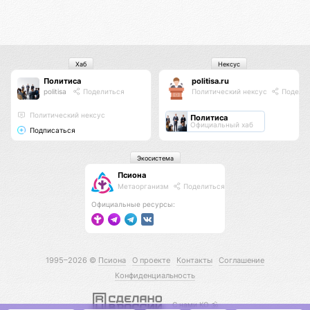
Хаб
Нексус
Политиса
politisa.ru
politisa
Поделиться
Политический нексус
Подели
Политический нексус
Политиса
Официальный хаб
Подписаться
Экосистема
Псиона
Метаорганизм
Поделиться
Официальные ресурсы:
1995–2026 ©
Псиона
О проекте
Контакты
Соглашение
Конфиденциальность
С нами КО 🕉️