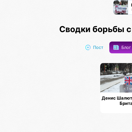
Сводки борьбы с
Пост
Бло
< 1 м
Денис Шалюта
Брит