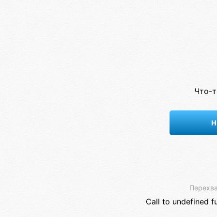
Что-т
Н
Перехва
Call to undefined f