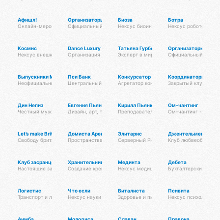
Афишл!
Организаторы йога-мероприятий
Биоза
Ботра
Онлайн-мероприятия Афиста Лаб
Официальный клуб Омисты
Нексус биоинженерии
Нексус робототехни
Космис
Dance Luxury Trips
Татьяна Гурбо
Организаторы танц
Нексус внешних рубежей
Организация танцевальных вечеринок на теплоходе!
Эксперт в мире красоты, проводник эне
Официальный клуб 
Выпускники МТЦ
Пси Банк
Конкурсатор
Координаторы некс
Неофициальный хаб выпускников
Центральный банк экосистемы
Агрегатор конкурсов
Закрытый клуб коор
Дин Непиз
Евгения Пьянкова
Кирилл Пьянков
Ом-чантинг
Честный мужчина
Дизайн, арт, тату, духовные практики
Преподаватель Атма крия йоги и курсов
Ом-чантинг - это гр
Let’s make Britain FREE!
Домиста Аренда
Элитарис
Джентельмены люб
Свободу британскому народу! #letsmakebritainfree #lmbf
Пространства Псионы для работы и отдыха
Серверный PHP-фреймворк для высокон
Клуб любвеобильны
Клуб засранцев
Хранительницы очага
Мединта
Дебета
Настоящие засранцы
Создание крепкой семьи
Нексус медицины
Бухгалтерский некс
Логистис
Что если
Виталиста
Псивита
Транспорт и логистика
Нексус науки
Здоровье и питание
Нексус психологии
Аимба
Молодиса
Славан
Правона