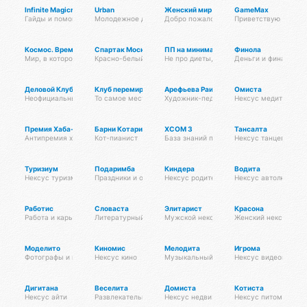
Infinite Magicraid
Urban
Женский мир
GameMax
Гайды и помощь по игре
Молодежное движение по улицам города
Добро пожаловать в мир красоты и гарм
Приветствую всех на
Космос. Время. Пространство.
Спартак Москва
ПП на минималках
Финола
Мир, в котором живет каждый из нас
Красно-белый контент. Новости. Мысли. Расписание матчей
Не про диеты, про здоровье. Только сам
Деньги и финансы
Деловой Клуб Русской Дружины
Клуб перемирия
Арефьева Раиса Дмитриевна
Омиста
Неофициальный хаб
То самое место
Художник-педагог
Нексус медитации
Премия Хаба-Хаба
Барни Котариен
XCOM 3
Тансалта
Антипремия хабов
Кот-пианист
База знаний по XCOM 3
Нексус танцев
Туризиум
Подаримба
Киндера
Водита
Нексус туризма
Праздники и отдых
Нексус родителей
Нексус автолюбител
Работис
Словаста
Элитарист
Красона
Работа и карьера
Литературный нексус
Мужской нексус
Женский нексус
Моделито
Киномис
Мелодита
Игрома
Фотографы и модели
Нексус кино
Музыкальный нексус
Нексус видеоигр
Дигитана
Веселита
Домиста
Котиста
Нексус айти
Развлекательный нексус
Нексус недвижимости
Нексус питомцев