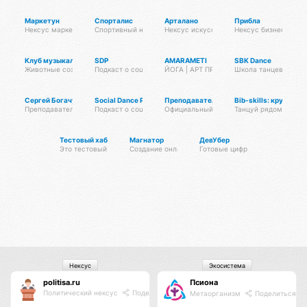
Маркетун
Спорталис
Арталано
Прибла
Нексус маркетинга
Спортивный нексус
Нексус искусств
Нексус бизнеса
Клуб музыкальных животных
SDP
AMARAMETI
SBK Dance
Животные создают музыку
Подкаст о социальных танцах
ЙОГА | АРТ ПРАКТИКИ | МЕДИТАЦИИ
Школа танцев – саль
Сергей Богачук
Social Dance Podcast
Преподаватели танцев
Bib-skills: кружки и
Преподаватель сальсы и бачаты
Подкаст о социальных танцах
Официальный клуб Тансалты
Танцуй рядом с дом
Тестовый хаб для тестирования хабов
Магнатор
ДевУбер
Это тестовый хаб
Создание онлайн-платформ и систем автоматиза
Готовые цифровые решения
Нексус
Экосистема
politisa.ru
Псиона
Политический нексус
Поделиться
Метаорганизм
Поделиться