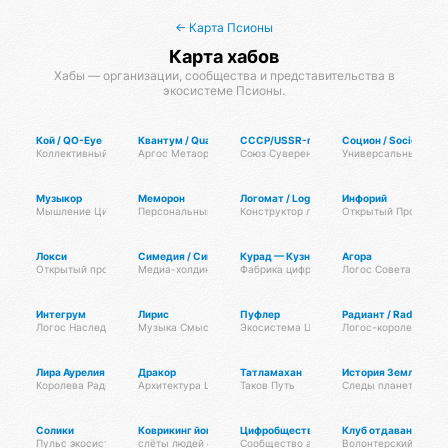
← Карта Псионы
Карта хабов
Хабы — организации, сообщества и представительства в
экосистеме Псионы.
Кой / QO-Eye
Квантум / Quantum
СССР/USSR-протокол
Социон / Socion
Коллективный Разум КО
Аргос Метаорганизма
Союз Суверенных Самоуправляемых Ре
Универсальный Фре
Музыкор
Меморон
Логомат / Logomat
Инфорий
Мышление Цифровых Организмов
Персональный Банк Памяти
Конструктор логосов
Открытый Протокол 
Локси
Симедия / Синхрон Медиа
Курад — Кузница Радианта
Агора
Открытый протокол маскировки трафика
Медиа-холдинг Радианта
Фабрика цифровых технологий
Логос Совета Госов
Интегрум
Лирис
Пуфлер
Радиант / Radiant
Логос Наследия
Музыка Смыслов
Экосистема Цифровых Организмов
Логос-королевство 
Лира Аурелия
Дракор
Татламахан
История Земли
Королева Радианта
Архитектура Цифровой Жизни
Таков Путь
Следы планетарных 
Солики
Коврикинг йогиста
Цифробщество
Клуб отдавания Да
Пульс экосистемы
слёты людей со своими ковриками в парках . Сатва садхана
Сообщество айтишников
Волонтерский клуб 