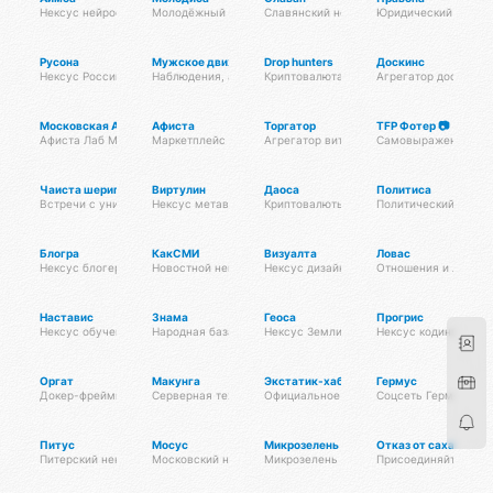
Нексус нейросетей
Молодёжный нексус
Славянский нексус
Юридический нексу
Русона
Мужское движение
Drop hunters
Доскинс
Нексус России
Наблюдения, анализ, обсуждения
Криптовалюта
Агрегатор досок об
Московская Афиста
Афиста
Торгатор
TFP Фотер 📷
Афиста Лаб Москвы и Подпосковья
Маркетплейс мероприятий
Агрегатор витрин
Самовыражение с по
Чаиста шериг
Виртулин
Даоса
Политиса
Встречи с уникальной отмосферой и утончёными ароматами
Нексус метавселенных
Криптовалюты и блокчейны
Политический нексу
Блогра
КакСМИ
Визуалта
Ловас
Нексус блогеров
Новостной нексус
Нексус дизайна
Отношения и любов
Наставис
Знама
Геоса
Прогрис
Нексус обучения
Народная база знаний
Нексус Земли
Нексус кодинга
Оргат
Макунга
Экстатик-хаб
Гермус
Докер-фреймворк
Серверная технология
Официальное сообщество Омисты
Соцсеть Германии
Питус
Мосус
Микрозелень оптом
Отказ от сахара
Питерский нексус
Московский нексус
Микрозелень оптом для поставщиков, в 
Присоединяйтесь к 