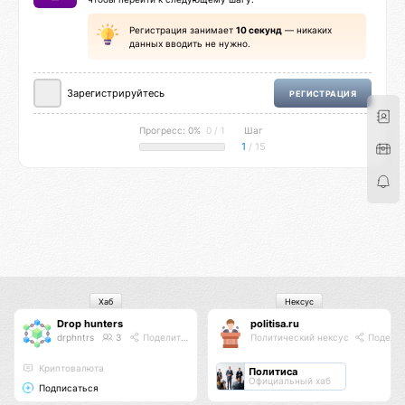
Регистрация занимает
10 секунд
— никаких
данных вводить не нужно.
Зарегистрируйтесь
РЕГИСТРАЦИЯ
Прогресс: 0%
0 / 1
Шаг
1
/ 15
Хаб
Нексус
Drop hunters
politisa.ru
drphntrs
3
Поделиться
Политический нексус
Подели
Криптовалюта
Политиса
Официальный хаб
Подписаться