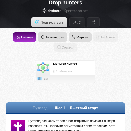
Drop hunters
drphntrs
Криптовалюта
Подписаться
3
Главная
Активности
Маркет
Альбомы
Солики
Блог Drop Hunters
1 публикация
Блог
Путевод
•
Шаг 1
—
Быстрый старт
Путевод познакомит вас с платформой и поможет быстро
разобраться. Пройдите регистрацию через телеграм-бота,
чтобы перейти к следующему шагу.