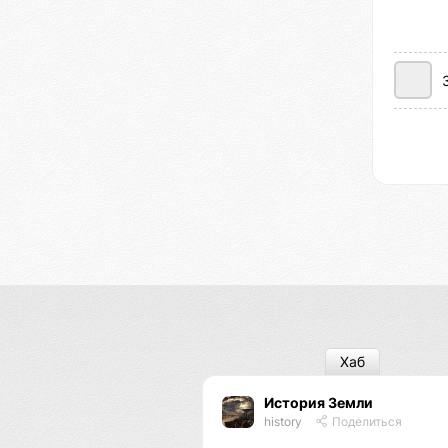
Хаб
История Земли
history
Поделиться