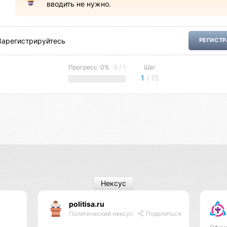
вводить не нужно.
Зарегистрируйтесь
РЕГИСТ
Прогресс: 0%
0 / 1
Шаг
1
/ 15
Нексус
politisa.ru
Политический нексус
Поделиться