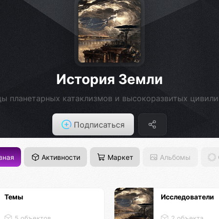
История Земли
ы планетарных катаклизмов и высокоразвитых цивил
Подписаться
вная
Активности
Маркет
Альбомы
Темы
Исследователи
5 объектов
2 объекта