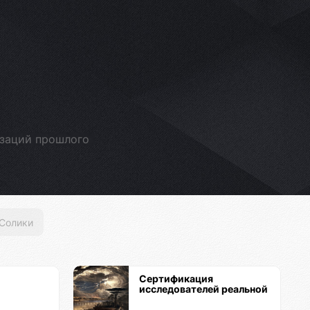
изаций прошлого
Солики
Сертификация
исследователей реальной
истории