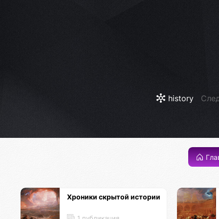
history
След
Гла
Хроники скрытой истории
1 публикация