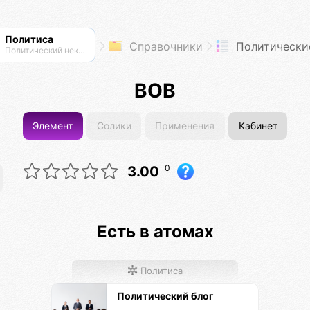
Политиса
Справочники
Политически
Политический нексус
ВОВ
Элемент
Солики
Применения
Кабинет
0
3.00
Есть в атомах
Политиса
Политический блог