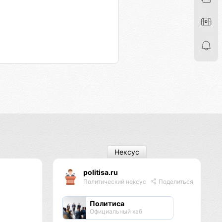
Нексус
politisa.ru
Политический нексус
Поделиться
Политиса
Официальный хаб