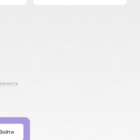
альность
Войти