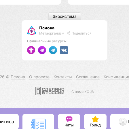
Экосистема
Псиона
Метаорганизм
Поделиться
Официальные ресурсы:
026 ©
Псиона
О проекте
Контакты
Соглашение
Конфиденци
С нами КО 🕉️
литиса
Чаты
Гринд