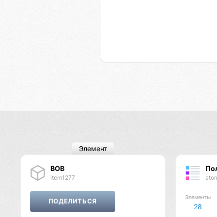
Элемент
ВОВ
По
item1277
ato
Элементы
28