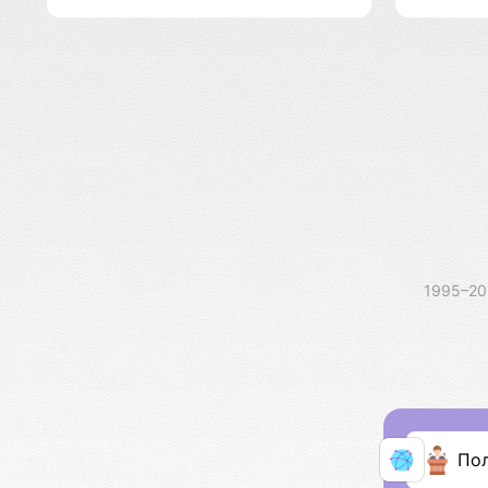
1995–2
По