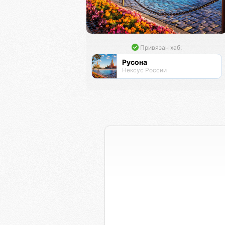
Привязан хаб:
Русона
Нексус России