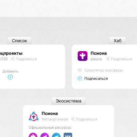
Список
Хаб
ецпроекты
Псиона
m720
Поделиться
psiona
Поделиться
Cимулятор ноосферы
Добавить
Подписаться
Экосистема
Псиона
Метаорганизм
Поделиться
Официальные ресурсы: