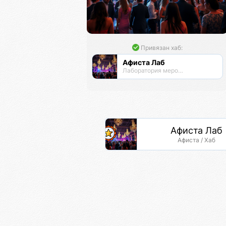
Привязан хаб:
Афиста Лаб
Лаборатория мероприятий
Афиста Лаб
Афиста / Хаб