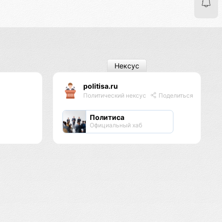
Нексус
politisa.ru
Политический нексус
Поделиться
Политиса
Официальный хаб