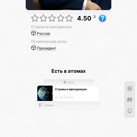
3
4.50
Страны и юрисдикции:
Россия
Политические роли:
Президент
Есть в атомах
Геоса
Страны и юрисдикции
193 объекта
Список