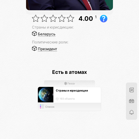
1
4.00
Страны и юрисдикции:
Беларусь
Политические роли:
Президент
Есть в атомах
Геоса
Страны и юрисдикции
193 объекта
Список