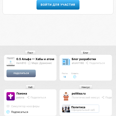
ВОЙТИ ДЛЯ УЧАСТИЯ
Пост
Блог
0.5 Альфа — Хабы и атомы
Блог разработки
item810
Марс Драконис
atom1180
Поделиться
Посты
Создать
14
Хаб
Нексус
Псиона
politisa.ru
psiona
Поделиться
Политический нексус
Подели
Cимулятор ноосферы
Политиса
Официальный хаб
Подписаться