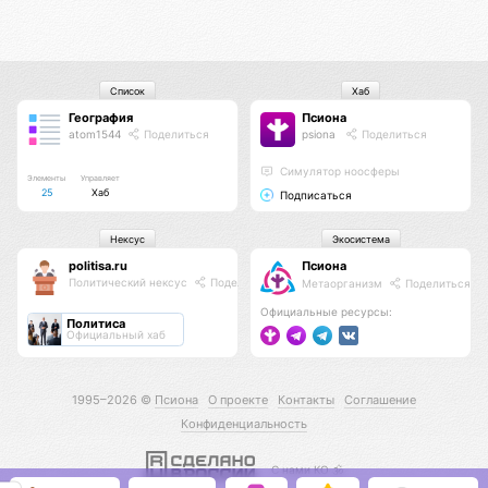
Список
Хаб
География
Псиона
atom1544
Поделиться
psiona
Поделиться
Cимулятор ноосферы
Элементы
Управляет
25
Хаб
Подписаться
Нексус
Экосистема
politisa.ru
Псиона
Политический нексус
Поделиться
Метаорганизм
Поделиться
Официальные ресурсы:
Политиса
Официальный хаб
1995–2026 ©
Псиона
О проекте
Контакты
Соглашение
Конфиденциальность
С нами КО 🕉️