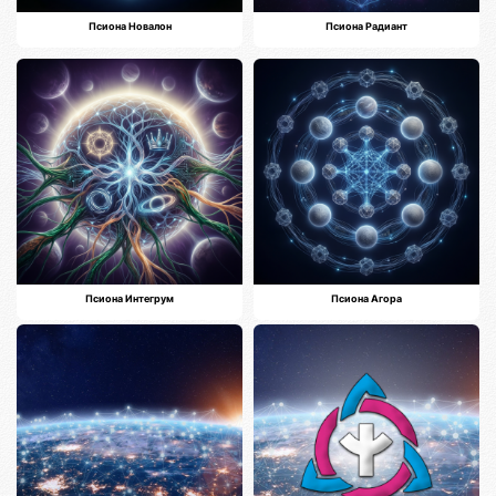
Псиона Новалон
Псиона Радиант
Псиона Интегрум
Псиона Агора