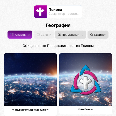
Псиона
Cимулятор ноосферы
География
Список
0
Солики
Применения
0
Кабинет
Официальные Представительства Псионы
DAO Псиона
➡️ Подключить юрисдикцию ⬅️