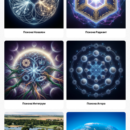
Псиона Новалон
Псиона Радиант
Псиона Интегрум
Псиона Агора