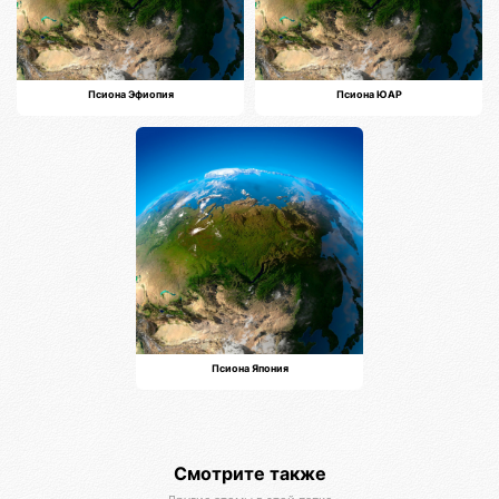
Псиона Эфиопия
Псиона ЮАР
Псиона Япония
Смотрите также