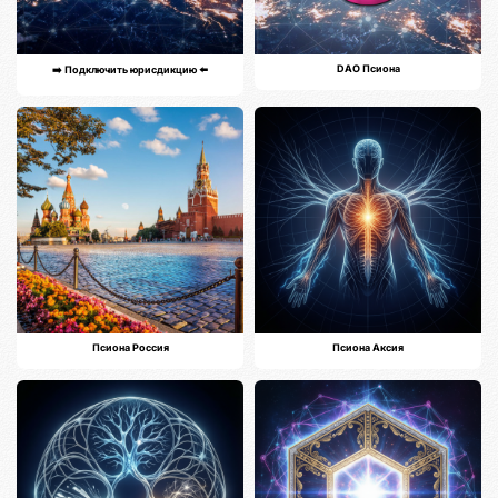
DAO Псиона
➡️ Подключить юрисдикцию ⬅️
Псиона Россия
Псиона Аксия