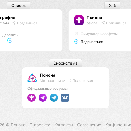
Список
Хаб
ография
Псиона
m1544
Поделиться
psiona
Поделиться
Cимулятор ноосферы
Добавить
Подписаться
Экосистема
Псиона
Метаорганизм
Поделиться
Официальные ресурсы:
026 ©
Псиона
О проекте
Контакты
Соглашение
Конфиденци