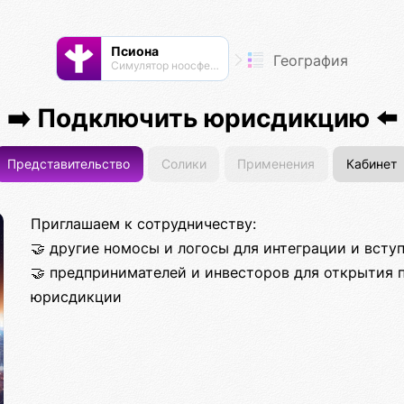
Псиона
География
Cимулятор ноосферы
➡️ Подключить юрисдикцию ⬅️
Представительство
Солики
Применения
Кабинет
Приглашаем к сотрудничеству:
🤝 другие номосы и логосы для интеграции и всту
🤝 предпринимателей и инвесторов для открытия 
юрисдикции