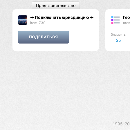
Представительство
➡️ Подключить юрисдикцию ⬅️
Ге
item1730
ato
Элементы
25
1995–2