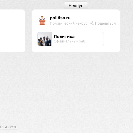
Нексус
politisa.ru
Политический нексус
Поделиться
Политиса
Официальный хаб
альность