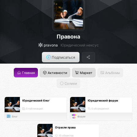
Правона
pravona
Юридический нексус
Подписаться
Главная
Активности
Маркет
Альбомы
Солики
Юридический блог
Юридический форум
0 публикаций
0 обсуждений
Блог
Форум
Отрасли права
15 объектов