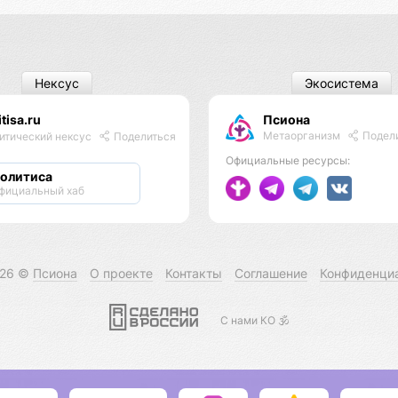
Нексус
Экосистема
itisa.ru
Псиона
Метаорганизм
Подел
итический нексус
Поделиться
Официальные ресурсы:
олитиса
фициальный хаб
026 ©
Псиона
О проекте
Контакты
Соглашение
Конфиденци
С нами КО 🕉️