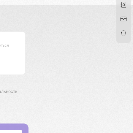
иться
альность