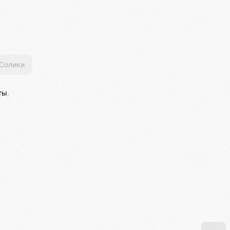
Солики
ты
,