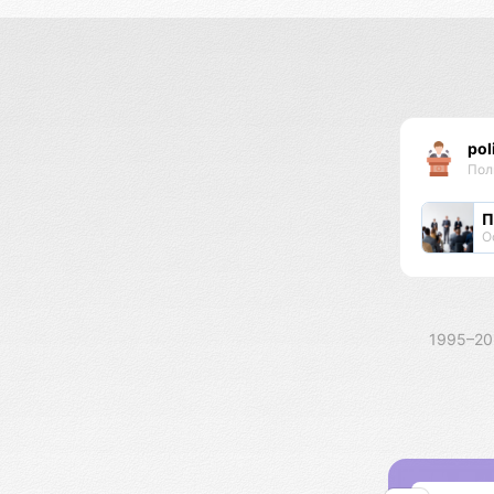
pol
Пол
П
О
1995–2