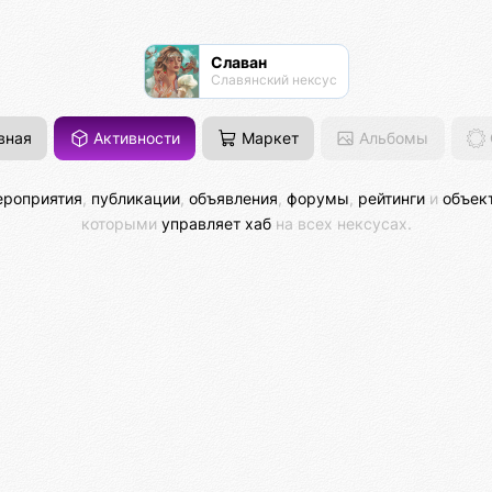
Славан
Славянский нексус
вная
Активности
Маркет
Альбомы
роприятия
,
публикации
,
объявления
,
форумы
,
рейтинги
и
объек
которыми
управляет хаб
на всех нексусах.