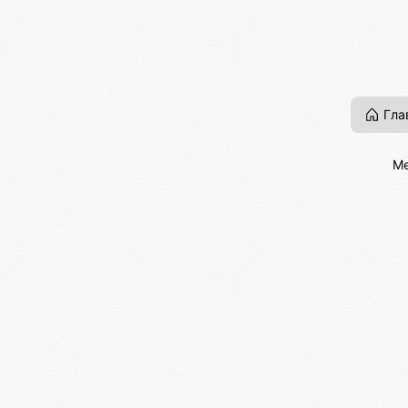
Гла
Ме