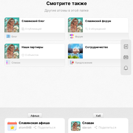
Смотрите также
Другие атомы в этой папке
Славянский блог
Славянский форум
0 публикаций
0 обсуждений
Блог
Форум
Наши партнеры
Сотрудничество
0 объектов
Список
Предложение
Афиша
Хаб
Славянская афиша
Славан
atom848
Поделиться
slavan
Поделиться