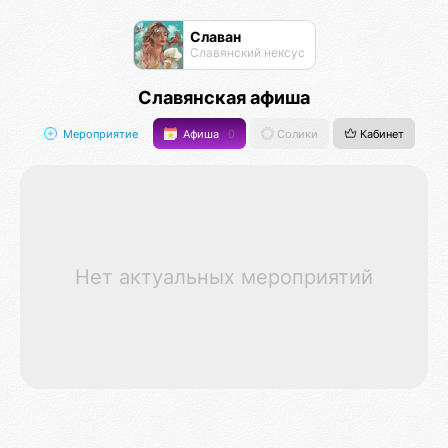
Славан
Славянский нексус
Славянская афиша
Мероприятие
Афиша
0
Солики
Кабинет
Нет актуальных мероприятий